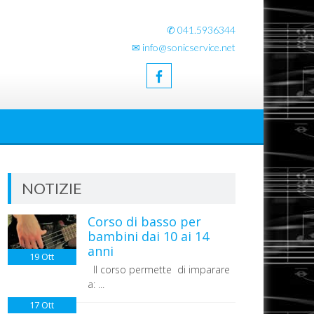
✆ 041.5936344
✉ info@sonicservice.net
NOTIZIE
Corso di basso per
bambini dai 10 ai 14
anni
19
Ott
Il corso permette di imparare
a: ...
17
Ott